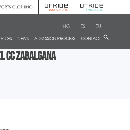
PORTS CLOTHING
ING
ES
EU
RVICES
NEWS
ADMISSION PROCESS
CONTACT
el CC Zabalgana