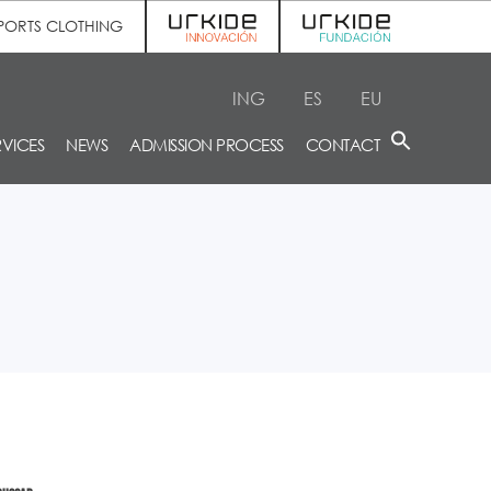
PORTS CLOTHING
ING
ES
EU
RVICES
NEWS
ADMISSION PROCESS
CONTACT