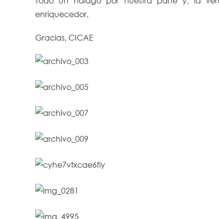
Todo un halago por nuestra parte y, la ver
enriquecedor.
Gracias, CICAE