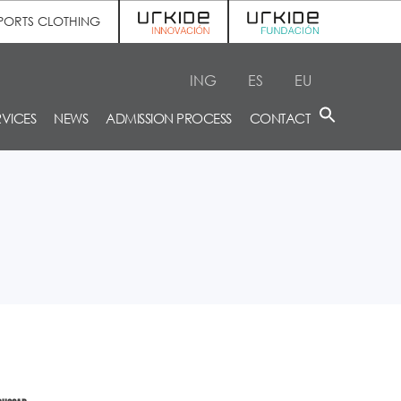
PORTS CLOTHING
ING
ES
EU
RVICES
NEWS
ADMISSION PROCESS
CONTACT