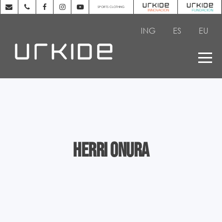
SPORTS CLOTHING
ING
ES
EU
Herri onura