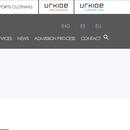
PORTS CLOTHING
ING
ES
EU
RVICES
NEWS
ADMISSION PROCESS
CONTACT