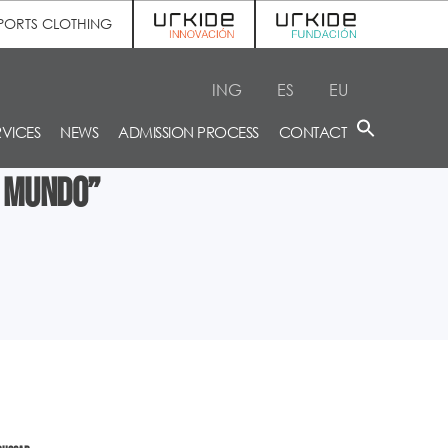
PORTS CLOTHING
ING
ES
EU
RVICES
NEWS
ADMISSION PROCESS
CONTACT
l Mundo”