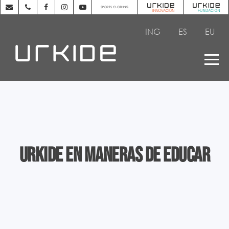
SPORTS CLOTHING
ING
ES
EU
Urkide en Maneras de educar