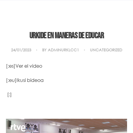
Urkide en Maneras de educar
24/01/2023
BY
ADMINURKLCC1
UNCATEGORIZED
[:es]Ver el vídeo
[:eu]Ikusi bideoa
[:]