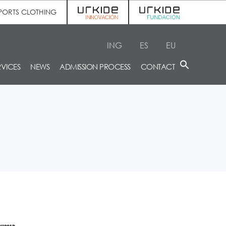
PORTS CLOTHING
ING
ES
EU
RVICES
NEWS
ADMISSION PROCESS
CONTACT