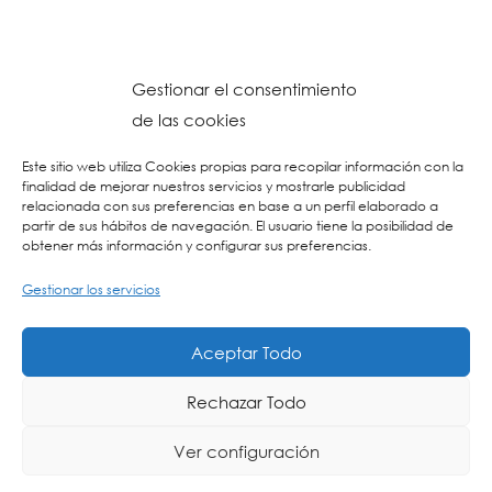
Gestionar el consentimiento
de las cookies
Este sitio web utiliza Cookies propias para recopilar información con la
finalidad de mejorar nuestros servicios y mostrarle publicidad
relacionada con sus preferencias en base a un perfil elaborado a
partir de sus hábitos de navegación. El usuario tiene la posibilidad de
obtener más información y configurar sus preferencias.
Gestionar los servicios
© 2026 Colegio URKIDE Ikastetxea, School.
Política de Cookies
-
Política de Privacidad
-
Aviso Legal
-
Buzón Ético
-
Diseño Web:
Aceptar Todo
La Consulta Creativa
Rechazar Todo
Ver configuración
ING
ES
EU