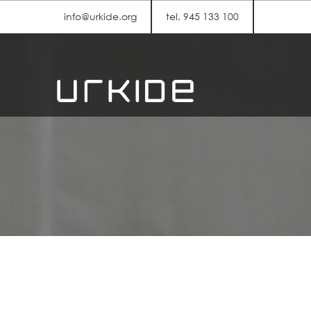
info@urkide.org
tel. 945 133 100