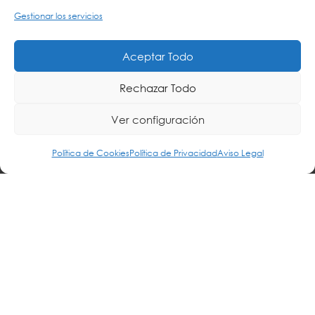
Gestionar los servicios
Aceptar Todo
Rechazar Todo
Ver configuración
Política de Cookies
Política de Privacidad
Aviso Legal
© 2026 Colegio URKIDE Ikastetxea, School.
Política de Cookies
-
Política de Privacidad
-
Aviso Legal
-
Buzón Ético
-
Diseño Web:
La Consulta Creativa
ES