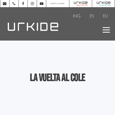
SPORTS CLOTHING
ING
ES
EU
La vuelta al cole