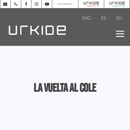
ROPA DEPORTIVA
ING
ES
EU
La vuelta al cole