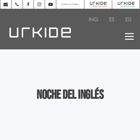
SPORTS CLOTHING
ING
ES
EU
Noche del inglés