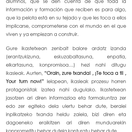
alumnos, que se den cuenta de que toda la
información y formación que reciben es para algo,
que la pelota está en su tejado y que les toca a ellos
implicarse, comprometerse con el mundo en el que
viven y ya empiezan a construir.
Gure ikastetxean zenbait balore ardatz izanda
(erantzukizuna, eskuzabaltasuna, enpatia,
elkartasuna, konpromisoa…) hezi nahi ditugu
ikasleak. Aurten,
“Orain, zure txanda! , ¡Te toca a ti! ,
Your turn now!”
lelopean, ikasleak prozesu horren
protagonistak izatea nahi dugulako. Ikastetxean
jasotzen ari diren informazioa eta formakuntza zer
edo zer egiteko dela ulertu behar dute, beraiei
inplikatzeko txanda heldu zaiela, bizi diren eta
dagoeneko eraikitzen ari diren munduarekin
konprometitu behar dutela konturatu behar dute.