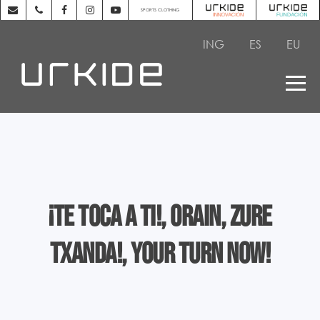
SPORTS CLOTHING
ING
ES
EU
¡Te toca a ti!, Orain, zure
txanda!, Your turn now!