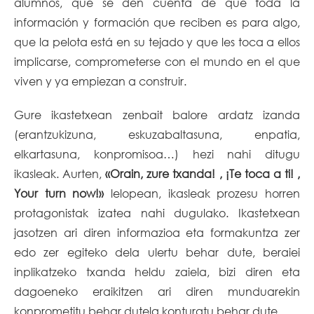
alumnos, que se den cuenta de que toda la
información y formación que reciben es para algo,
que la pelota está en su tejado y que les toca a ellos
implicarse, comprometerse con el mundo en el que
viven y ya empiezan a construir.
Gure ikastetxean zenbait balore ardatz izanda
(erantzukizuna, eskuzabaltasuna, enpatia,
elkartasuna, konpromisoa…) hezi nahi ditugu
ikasleak. Aurten,
«Orain, zure txanda! , ¡Te toca a ti! ,
Your turn now!»
lelopean, ikasleak prozesu horren
protagonistak izatea nahi dugulako. Ikastetxean
jasotzen ari diren informazioa eta formakuntza zer
edo zer egiteko dela ulertu behar dute, beraiei
inplikatzeko txanda heldu zaiela, bizi diren eta
dagoeneko eraikitzen ari diren munduarekin
konprometitu behar dutela konturatu behar dute.