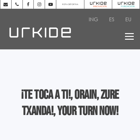
ROPA DEPORTIVA
ING
ES
EU
¡Te toca a ti!, Orain, zure
txanda!, Your turn now!