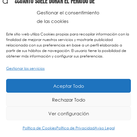
¿Cuánto suele durar el período de
adaptación?
Gestionar el consentimiento
de las cookies
a
¿Pueden llevar chupete?
Este sitio web utiliza Cookies propias para recopilar información con la
a
finalidad de mejorar nuestros servicios y mostrarle publicidad
¿Cuál es el horario y las rutinas diarias en
relacionada con sus preferencias en base a un perfil elaborado a
partir de sus hábitos de navegación. El usuario tiene la posibilidad de
Educación Infantil (Urkids)?
obtener más información y configurar sus preferencias.
a
¿Cómo trabajáis el inglés en dos años?
Gestionar los servicios
a
¿Cómo trabajáis el euskera en dos años?
Aceptar Todo
a
¿Cómo gestiona el centro las alergias
Rechazar Todo
alimentarias?
Ver configuración
a
¿Dormimos la siesta?
Política de Cookies
Política de Privacidad
Aviso Legal