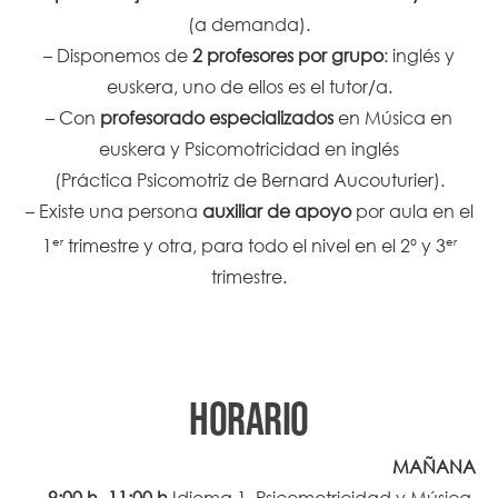
(a demanda).
– Disponemos de
2 profesores por grupo
: inglés y
euskera, uno de ellos es el tutor/a.
– Con
profesorado especializados
en Música en
euskera y Psicomotricidad en inglés
(Práctica Psicomotriz de Bernard Aucouturier).
– Existe una persona
auxiliar de apoyo
por aula en el
er
er
1
trimestre y otra, para todo el nivel en el 2º y 3
trimestre.
HORARIO
MAÑANA
9:00 h -11:00 h
Idioma 1, Psicomotricidad y Música.