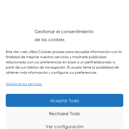
Gestionar el consentimiento
de las cookies
Este sitio web utiliza Cookies propias para recopilar información con la
finalidad de mejorar nuestros servicios y mostrarle publicidad
relacionada con sus preferencias en base a un perfil elaborado a
partir de sus hábitos de navegación. El usuario tiene la posibilidad de
obtener más información y configurar sus preferencias.
Gestionar los servicios
© 2026 Colegio URKIDE Ikastetxea, School.
Política de Cookies
-
Política de Privacidad
-
Aviso Legal
-
Buzón Ético
-
Diseño Web:
Aceptar Todo
La Consulta Creativa
Rechazar Todo
Ver configuración