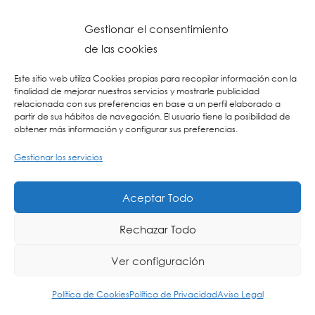
Gestionar el consentimiento
de las cookies
Este sitio web utiliza Cookies propias para recopilar información con la
finalidad de mejorar nuestros servicios y mostrarle publicidad
relacionada con sus preferencias en base a un perfil elaborado a
partir de sus hábitos de navegación. El usuario tiene la posibilidad de
obtener más información y configurar sus preferencias.
© 2026 Colegio URKIDE Ikastetxea, School.
Política de Cookies
-
Política de Privacidad
-
Aviso Legal
-
Buzón Ético
-
Diseño Web:
Gestionar los servicios
La Consulta Creativa
Aceptar Todo
Rechazar Todo
ING
ES
EU
Ver configuración
Política de Cookies
Política de Privacidad
Aviso Legal