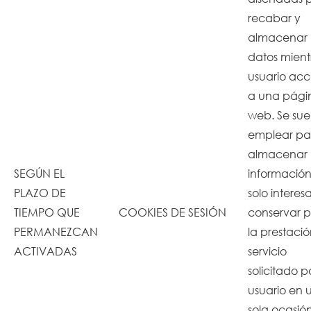
recabar y
almacenar
datos mient
usuario ac
a una pági
web. Se sue
emplear pa
almacenar
SEGÚN EL
informació
PLAZO DE
solo interes
TIEMPO QUE
COOKIES DE SESIÓN
conservar 
PERMANEZCAN
la prestacio
ACTIVADAS
servicio
solicitado po
usuario en 
sola ocasió