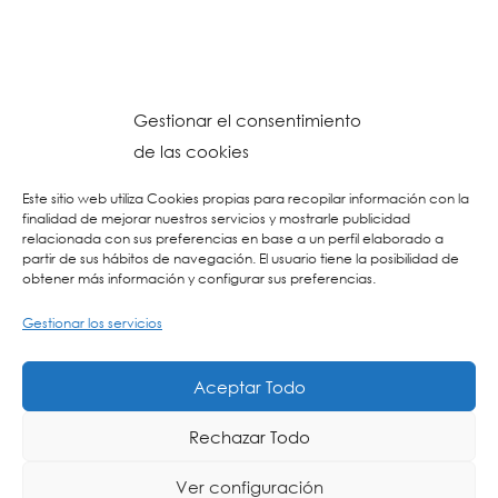
Gestionar el consentimiento
de las cookies
Este sitio web utiliza Cookies propias para recopilar información con la
finalidad de mejorar nuestros servicios y mostrarle publicidad
relacionada con sus preferencias en base a un perfil elaborado a
partir de sus hábitos de navegación. El usuario tiene la posibilidad de
obtener más información y configurar sus preferencias.
Gestionar los servicios
© 2026 Colegio URKIDE Ikastetxea, School.
Política de Cookies
-
Política de Privacidad
-
Aviso Legal
-
Buzón Ético
-
Diseño Web:
Aceptar Todo
La Consulta Creativa
Rechazar Todo
Ver configuración