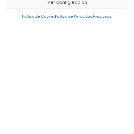
Ver configuración
Política de Cookies
Política de Privacidad
Aviso Legal
© 2026 Colegio URKIDE Ikastetxea, School.
Política de Cookies
-
Política de Privacidad
-
Aviso Legal
-
Buzón Ético
-
Diseño Web:
La Consulta Creativa
ING
ES
EU