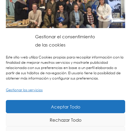
Gestionar el consentimiento
de las cookies
13/10/2025
ACTUALIDAD
Visita a los Países Bajos
Este sitio web utiliza Cookies propias para recopilar información con la
finalidad de mejorar nuestros servicios y mostrarle publicidad
relacionada con sus preferencias en base a un perfil elaborado a
La semana pasada llevamos a cabo un viaje a los
partir de sus hábitos de navegación. El usuario tiene la posibilidad de
Países Bajos, durante el cual visitamos las ciudades
obtener más información y configurar sus preferencias.
de La Haya, Róterdam…
Gestionar los servicios
LEER MÁS
Aceptar Todo
Rechazar Todo
1
2
3