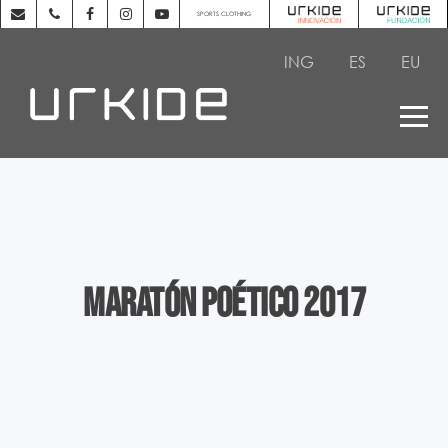
SPORTS CLOTHING
ING
ES
EU
Maratón poético 2017