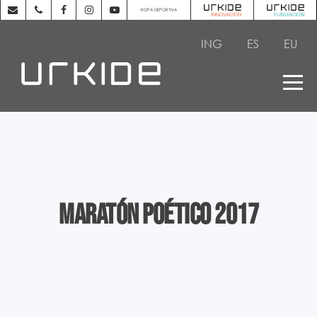
ROPA DEPORTIVA
ING
ES
EU
Maratón poético 2017