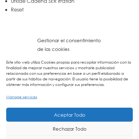
Urkide Cadena SER irratian
Reset
Gestionar el consentimiento
de las cookies
Este sitio web utiliza Cookies propias para recopilar información con la
finalidad de mejorar nuestros servicios y mostrarle publicidad
relacionada con sus preferencias en base a un perfil elaborado a
partir de sus hábitos de navegación. El usuario tiene la posibilidad de
obtener más información y configurar sus preferencias.
Manage services
© 2023 Colegio URKIDE Ikastetxea, School.
Cookien Politika
-
Pribatasun Politika
-
Lege Oharra
-
Postontzi Etikoa
-
Web
Aceptar Todo
Diseinua: La Consulta Creativa
Rechazar Todo