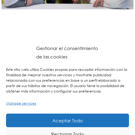
Gestionar el consentimiento
de las cookies
Este sitio web utiliza Cookies propias para recopilar información con la
finalidad de mejorar nuestros servicios y mostrarle publicidad
relacionada con sus preferencias en base a un perfil elaborado a
partir de sus hábitos de navegación. El usuario tiene la posibilidad de
obtener más información y configurar sus preferencias.
Manage services
© 2023 Colegio URKIDE Ikastetxea, School.
Cookien Politika
-
Pribatasun Politika
-
Lege Oharra
-
Postontzi Etikoa
-
Web
Aceptar Todo
Diseinua: La Consulta Creativa
Rechazar Todo