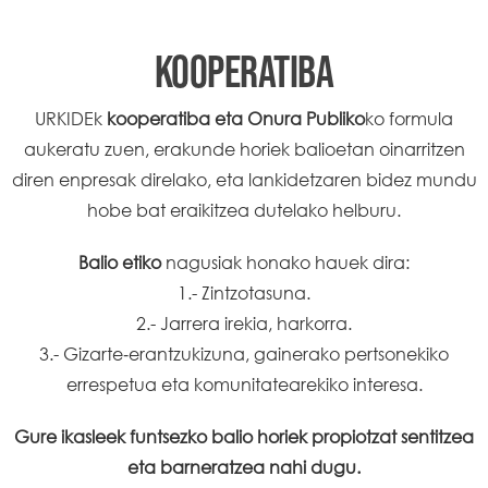
KOOPERATIBA
URKIDEk
kooperatiba eta Onura Publiko
ko formula
aukeratu zuen, erakunde horiek balioetan oinarritzen
diren enpresak direlako, eta lankidetzaren bidez mundu
hobe bat eraikitzea dutelako helburu.
Balio etiko
nagusiak honako hauek dira:
1.- Zintzotasuna.
2.- Jarrera irekia, harkorra.
3.- Gizarte‑erantzukizuna, gainerako pertsonekiko
errespetua eta komunitatearekiko interesa.
Gure ikasleek funtsezko balio horiek propiotzat sentitzea
eta barneratzea nahi dugu.