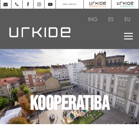
KIROL ARROPA
ING
ES
EU
KOOPERATIBA