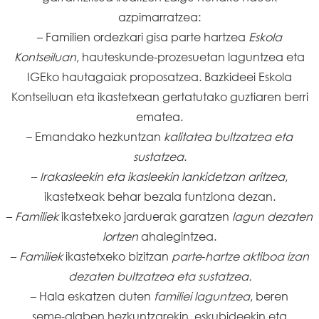
azpimarratzea:
– Familien ordezkari gisa parte hartzea
Eskola
Kontseiluan
, hauteskunde‑prozesuetan laguntzea eta
IGEko hautagaiak proposatzea. Bazkideei Eskola
Kontseiluan eta ikastetxean gertatutako guztiaren berri
ematea.
– Emandako hezkuntzan
kalitatea bultzatzea eta
sustatzea
.
–
Irakasleekin eta ikasleekin lankidetzan aritzea
,
ikastetxeak behar bezala funtziona dezan.
–
Familiek
ikastetxeko jarduerak garatzen
lagun dezaten
lortzen
ahalegintzea.
–
Familiek
ikastetxeko bizitzan
parte‑hartze aktiboa izan
dezaten bultzatzea eta sustatzea.
– Hala eskatzen duten
familiei laguntzea
, beren
seme‑alaben hezkuntzarekin, eskubideekin eta