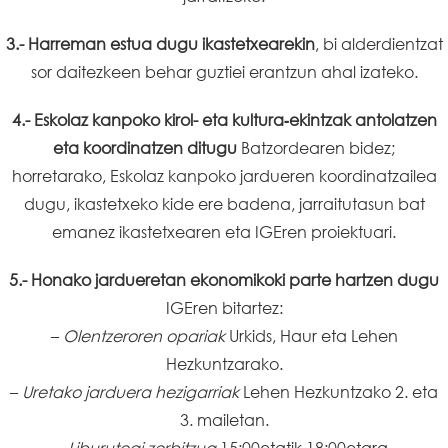
3.- Harreman estua dugu ikastetxearekin
, bi alderdientzat
sor daitezkeen behar guztiei erantzun ahal izateko.
4.- Eskolaz kanpoko kirol- eta kultura‑ekintzak antolatzen
eta koordinatzen ditugu
Batzordearen bidez;
horretarako, Eskolaz kanpoko jardueren koordinatzailea
dugu, ikastetxeko kide ere badena, jarraitutasun bat
emanez ikastetxearen eta IGEren proiektuari.
5.- Honako jardueretan ekonomikoki parte hartzen dugu
IGEren bitartez:
–
Olentzeroren opariak
Urkids, Haur eta Lehen
Hezkuntzarako.
–
Uretako jarduera hezigarriak
Lehen Hezkuntzako 2. eta
3. mailetan.
–
Liburutegi zerbitzua
15:00etatik 18:00etara.