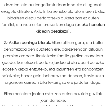
dezaten, eta aurtengo ikasturtean landuko ditugunak
ezagutu ditzaten. Akta Inika izeneko plataformaren bidez
bidaltzen diegu bertaratzeko aukera izan ez duten
familiei, eta web‑orrian ere sartzen dugu
(esteka honetan
klik egin dezakezu).
2.- Aldian behingo bilerak:
hilero biltzen gara, eta baita
beharrezkoa den guztietan ere, gai‑zerrendan ditugun
premien arabera. Ikastetxeko familia guztien esanetara
gaude, ikastetxeari, bertako jarduerei eta abarri buruzko
edozein kezka entzuteko, eta laguntzen eta konpontzen
saiatzeko; horrez gain, beharrezkoa denean, ikastetxeko
organoen aurrean bitartekari gisa ere jarduten dugu.
Bilera horietara joatea eskatzen duten bazkide guztiak
joan daitezke.