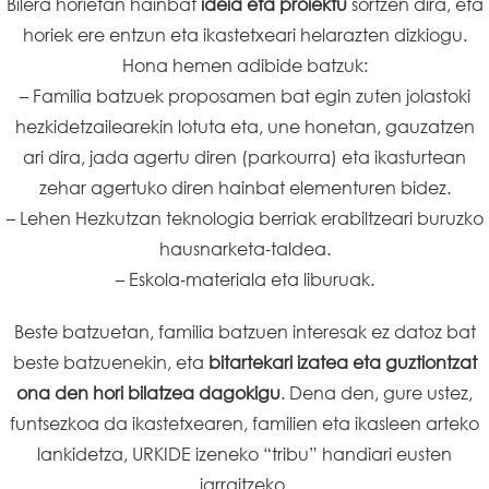
Bilera horietan hainbat
ideia eta proiektu
sortzen dira, eta
horiek ere entzun eta ikastetxeari helarazten dizkiogu.
Hona hemen adibide batzuk:
– Familia batzuek proposamen bat egin zuten jolastoki
hezkidetzailearekin lotuta eta, une honetan, gauzatzen
ari dira, jada agertu diren (parkourra) eta ikasturtean
zehar agertuko diren hainbat elementuren bidez.
– Lehen Hezkutzan teknologia berriak erabiltzeari buruzko
hausnarketa‑taldea.
– Eskola‑materiala eta liburuak.
Beste batzuetan, familia batzuen interesak ez datoz bat
beste batzuenekin, eta
bitartekari izatea eta guztiontzat
ona den hori bilatzea dagokigu
. Dena den, gure ustez,
funtsezkoa da ikastetxearen, familien eta ikasleen arteko
lankidetza, URKIDE izeneko “tribu” handiari eusten
jarraitzeko.