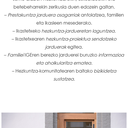
betebeharrekin zerikusia duen edozein gaitan.
–
Prestakuntza jarduera osagarriak
antolatzea, familien
eta ikasleen mesederako.
– Ikastetxeko
hezkuntza‑jardueretan laguntzea
.
– Ikastetxearen
hezkuntza‑proiektua sendotzeko
jarduerak
egitea.
–
Familiei
IGEren berezko jarduerei buruzko
informazioa
eta aholkularitza ematea.
– Hezkuntza‑komunitatearen baitako
bizikidetza
sustatzea
.