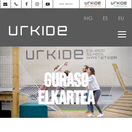
KIROL ARROPA
ING
ES
EU
GURASO
ELKARTEA