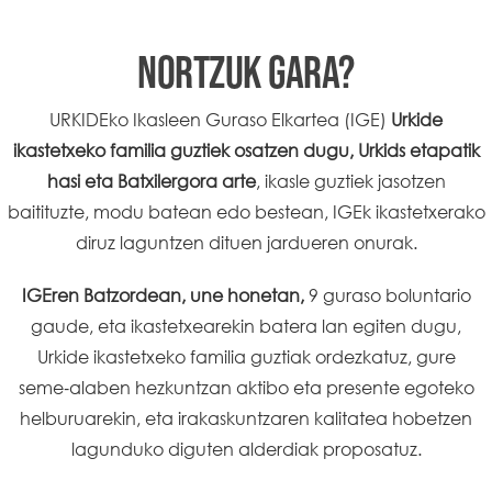
NORTZUK GARA?
URKIDEko Ikasleen Guraso Elkartea (IGE)
Urkide
ikastetxeko familia guztiek osatzen dugu, Urkids etapatik
hasi eta Batxilergora arte
, ikasle guztiek jasotzen
baitituzte, modu batean edo bestean, IGEk ikastetxerako
diruz laguntzen dituen jardueren onurak.
IGEren Batzordean, une honetan,
9 guraso boluntario
gaude, eta ikastetxearekin batera lan egiten dugu,
Urkide ikastetxeko familia guztiak ordezkatuz, gure
seme‑alaben hezkuntzan aktibo eta presente egoteko
helburuarekin, eta irakaskuntzaren kalitatea hobetzen
lagunduko diguten alderdiak proposatuz.