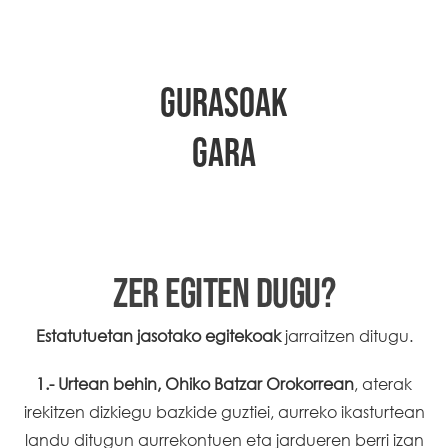
GURASOAK
GARA
ZER EGITEN DUGU?
Estatutuetan jasotako egitekoak
jarraitzen ditugu.
1.- Urtean behin, Ohiko Batzar Orokorrean
, aterak
irekitzen dizkiegu bazkide guztiei, aurreko ikasturtean
landu ditugun aurrekontuen eta jardueren berri izan