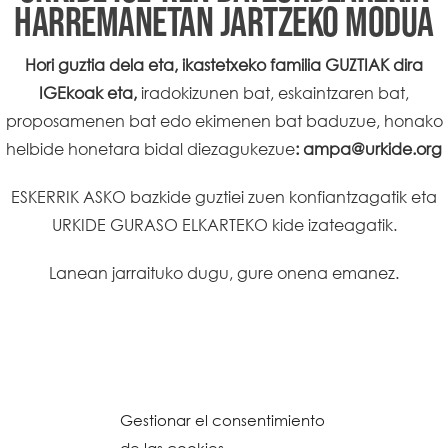
HARREMANETAN JARTZEKO MODUA
Hori guztia dela eta, ikastetxeko familia GUZTIAK dira
IGEkoak eta,
iradokizunen bat, eskaintzaren bat,
proposamenen bat edo ekimenen bat baduzue, honako
helbide honetara bidal diezagukezue
:
ampa@urkide.org
ESKERRIK ASKO bazkide guztiei zuen konfiantzagatik eta
URKIDE GURASO ELKARTEKO kide izateagatik.
Lanean jarraituko dugu, gure onena emanez.
Gestionar el consentimiento