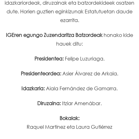
idazkariordeak, diruzainak eta batzordekideek osatzen
dute. Horien guztien eginkizunak Estatutuetan daude
ezarrita.
IGEren egungo Zuzendaritza Batzordeak
honako kide
hauek ditu:
Presidentea:
Felipe Luzuriaga.
Presidenteordea:
Asier Álvarez de Arkaia.
Idazkaria:
Aiala Fernández de Gamarra.
Diruzaina:
Itziar Amenábar.
Bokalak:
Raquel Martínez eta Laura Gutiérrez