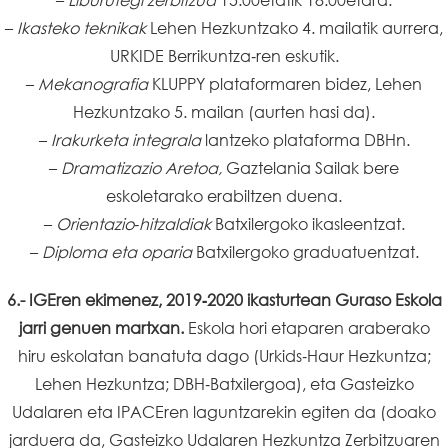
–
Ikasteko teknikak
Lehen Hezkuntzako 4. mailatik aurrera,
URKIDE Berrikuntza‑ren eskutik.
–
Mekanografia
KLUPPY plataformaren bidez, Lehen
Hezkuntzako 5. mailan (aurten hasi da).
–
Irakurketa integrala
lantzeko plataforma DBHn.
–
Dramatizazio Aretoa,
Gaztelania Sailak bere
eskoletarako erabiltzen duena.
–
Orientazio‑hitzaldiak
Batxilergoko ikasleentzat.
–
Diploma eta oparia
Batxilergoko graduatuentzat.
6.- IGEren ekimenez, 2019‑2020 ikasturtean Guraso Eskola
jarri genuen martxan.
Eskola hori etaparen araberako
hiru eskolatan banatuta dago (Urkids‑Haur Hezkuntza;
Lehen Hezkuntza; DBH‑Batxilergoa), eta Gasteizko
Udalaren eta IPACEren laguntzarekin egiten da (doako
jarduera da, Gasteizko Udalaren Hezkuntza Zerbitzuaren