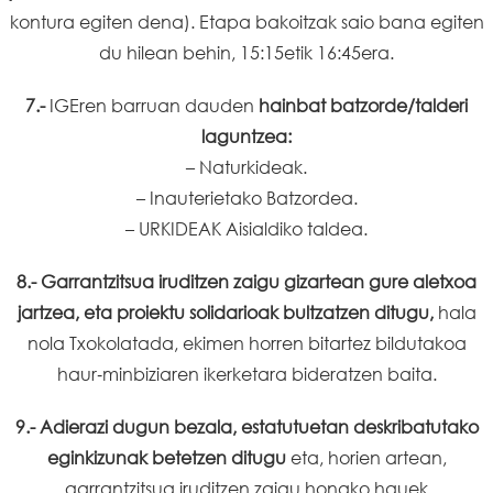
kontura egiten dena). Etapa bakoitzak saio bana egiten
du hilean behin, 15:15etik 16:45era.
7.-
IGEren barruan dauden
hainbat batzorde/talderi
laguntzea:
– Naturkideak.
– Inauterietako Batzordea.
– URKIDEAK Aisialdiko taldea.
8.- Garrantzitsua iruditzen zaigu gizartean gure aletxoa
jartzea, eta proiektu solidarioak bultzatzen ditugu,
hala
nola Txokolatada, ekimen horren bitartez bildutakoa
haur‑minbiziaren ikerketara bideratzen baita.
9.- Adierazi dugun bezala, estatutuetan deskribatutako
eginkizunak betetzen ditugu
eta, horien artean,
garrantzitsua iruditzen zaigu honako hauek