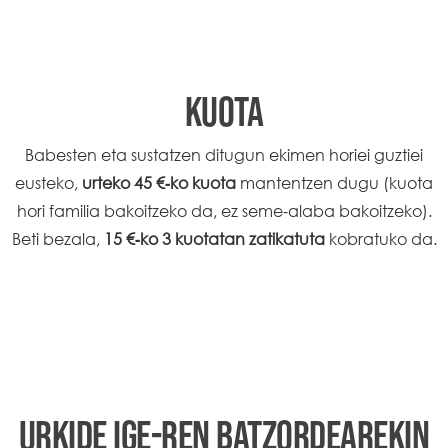
KUOTA
Babesten eta sustatzen ditugun ekimen horiei guztiei
eusteko,
urteko 45 €‑ko kuota
mantentzen dugu (kuota
hori familia bakoitzeko da, ez seme‑alaba bakoitzeko).
Beti bezala,
15 €‑ko 3 kuotatan zatikatuta
kobratuko da.
URKIDE IGE-REN BATZORDEAREKIN