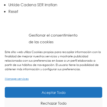
Urkide Cadena SER irratian
Reset
Gestionar el consentimiento
de las cookies
Este sitio web utiliza Cookies propias para recopilar información con la
finalidad de mejorar nuestros servicios y mostrarle publicidad
relacionada con sus preferencias en base a un perfil elaborado a
partir de sus hábitos de navegación. El usuario tiene la posibilidad de
obtener más información y configurar sus preferencias.
Manage services
© 2023 Colegio URKIDE Ikastetxea, School.
Cookien Politika
-
Pribatasun Politika
-
Lege Oharra
-
Postontzi Etikoa
-
Web
Aceptar Todo
Diseinua: La Consulta Creativa
Rechazar Todo