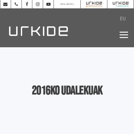
KIROL ARROPA
EU
2016ko Udalekuak