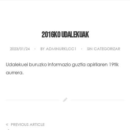
2016ko Udalekuak
2023/01/24
BY
ADMINURKLCC1
SIN CATEGORIZAR
Udalekuei buruzko informazio guztia apirilaren 19tik
aurrera.
PREVIOUS ARTICLE