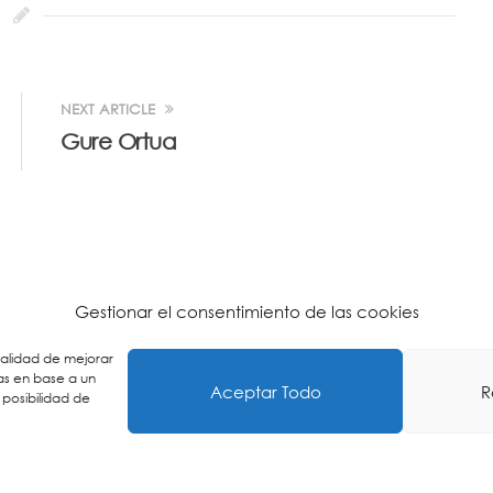
NEXT ARTICLE
Gure Ortua
Gestionar el consentimiento de las cookies
inalidad de mejorar
as en base a un
Aceptar Todo
R
 posibilidad de
n Politika
-
Pribatasun Politika
-
Lege Oharra
-
Postontzi Etik
EU