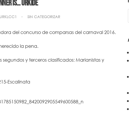
nner is… Urkide
URKLCC1
SIN CATEGORIZAR
adora del concurso de comparsas del carnaval 2016.
 merecido la pena.
egundos y terceros clasificados: Marianistas y