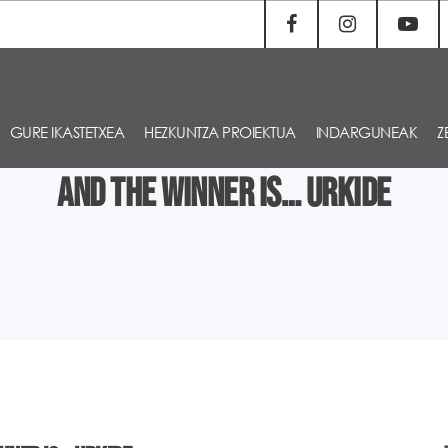
GURE IKASTETXEA
HEZKUNTZA PROIEKTUA
INDARGUNEAK
Z
And the winner is… Urkide