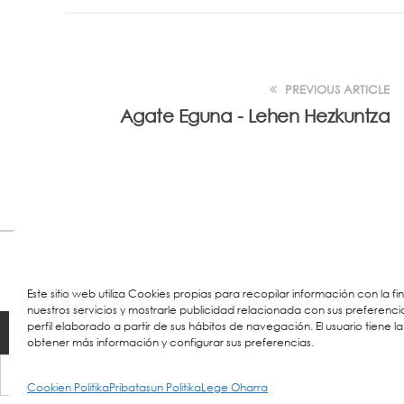
PREVIOUS ARTICLE
Agate Eguna - Lehen Hezkuntza
Este sitio web utiliza Cookies propias para recopilar información con la f
nuestros servicios y mostrarle publicidad relacionada con sus preferenci
perfil elaborado a partir de sus hábitos de navegación. El usuario tiene la
© 2023 Colegio URKIDE Ikastetxea, School.
Cookie
obtener más información y configurar sus preferencias.
Cookien Politika
Pribatasun Politika
Lege Oharra