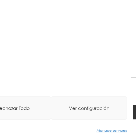
echazar Todo
Ver configuración
oa
-
Web Diseinua: La Consulta Creativa
Manage services