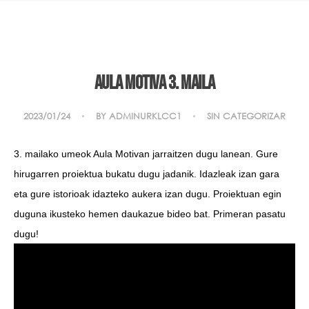
AULA MOTIVA 3. MAILA
2023/01/24
BY
ADMINURKLCC1
SIN CATEGORIZAR
3. mailako umeok Aula Motivan jarraitzen dugu lanean. Gure
hirugarren proiektua bukatu dugu jadanik. Idazleak izan gara
eta gure istorioak idazteko aukera izan dugu. Proiektuan egin
duguna ikusteko hemen daukazue bideo bat. Primeran pasatu
dugu!