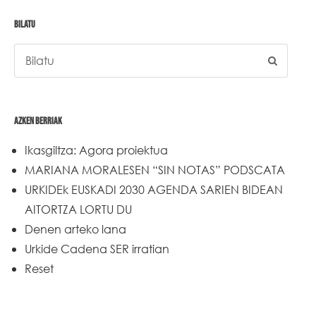
BILATU
AZKEN BERRIAK
Ikasgiltza: Agora proiektua
MARIANA MORALESEN “SIN NOTAS” PODSCATA
URKIDEk EUSKADI 2030 AGENDA SARIEN BIDEAN
AITORTZA LORTU DU
Denen arteko lana
Urkide Cadena SER irratian
Reset