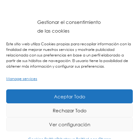
Gestionar el consentimiento
de las cookies
Este sitio web utiliza Cookies propias para recopilar información con la
finalidad de mejorar nuestros servicios y mostrarle publicidad
relacionada con sus preferencias en base a un perfil elaborado a
partir de sus hábitos de navegación. El usuario tiene la posibilidad de
obtener más información y configurar sus preferencias.
Manage services
© 2023 Colegio URKIDE Ikastetxea, School.
Cookien Politika
-
Pribatasun Politika
-
Lege Oharra
-
Postontzi Etikoa
-
Web
Aceptar Todo
Diseinua: La Consulta Creativa
Rechazar Todo
Ver configuración
EU