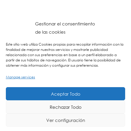
Gestionar el consentimiento
de las cookies
Este sitio web utiliza Cookies propias para recopilar información con la
finalidad de mejorar nuestros servicios y mostrarle publicidad
relacionada con sus preferencias en base a un perfil elaborado a
partir de sus hábitos de navegación. El usuario tiene la posibilidad de
obtener más información y configurar sus preferencias.
Manage services
© 2023 Colegio URKIDE Ikastetxea, School.
Cookien Politika
-
Pribatasun Politika
-
Lege Oharra
-
Postontzi Etikoa
-
Web
Aceptar Todo
Diseinua: La Consulta Creativa
Rechazar Todo
Ver configuración
EU