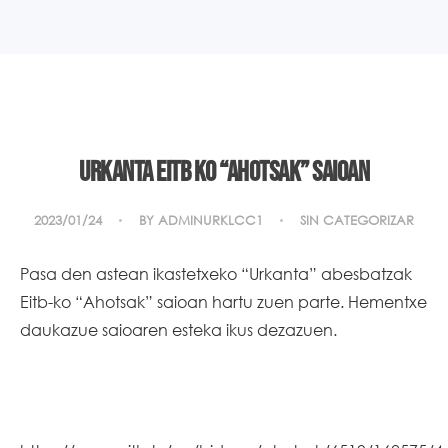
Urkanta EITB ko “Ahotsak” saioan
2023/01/24
BY
ADMINURKLCC1
SIN CATEGORIZAR
Pasa den astean ikastetxeko “Urkanta” abesbatzak
Eitb-ko “Ahotsak” saioan hartu zuen parte. Hementxe
daukazue saioaren esteka ikus dezazuen.