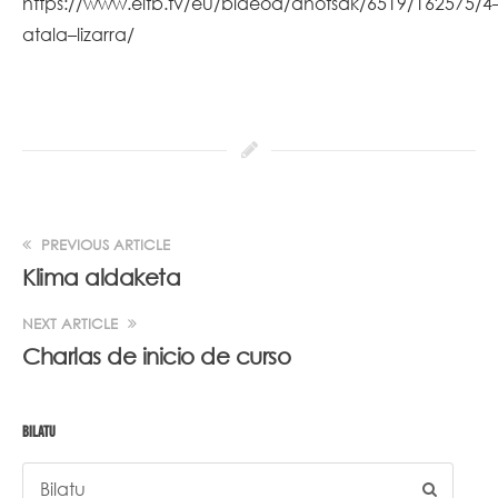
https://www.eitb.tv/eu/bideoa/ahotsak/6519/162575/4
atala–lizarra/
PREVIOUS ARTICLE
Klima aldaketa
NEXT ARTICLE
Charlas de inicio de curso
BILATU