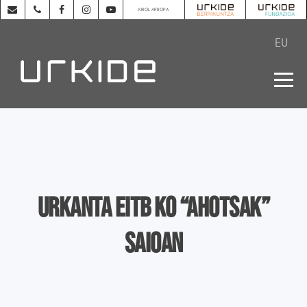
KIROL ARROPA
EU
Urkanta EITB ko “Ahotsak”
saioan