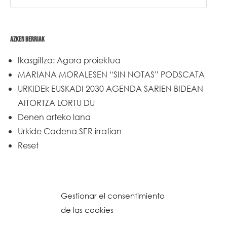
AZKEN BERRIAK
Ikasgiltza: Agora proiektua
MARIANA MORALESEN “SIN NOTAS” PODSCATA
URKIDEk EUSKADI 2030 AGENDA SARIEN BIDEAN
AITORTZA LORTU DU
Denen arteko lana
Urkide Cadena SER irratian
Reset
Gestionar el consentimiento
de las cookies