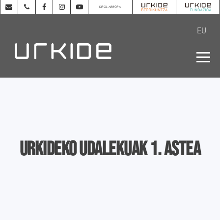
KIROL ARROPA
EU
Urkideko Udalekuak 1. astea