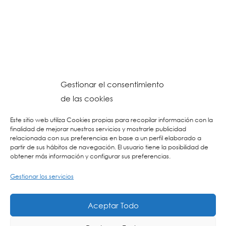
Gestionar el consentimiento
de las cookies
Este sitio web utiliza Cookies propias para recopilar información con la
finalidad de mejorar nuestros servicios y mostrarle publicidad
relacionada con sus preferencias en base a un perfil elaborado a
partir de sus hábitos de navegación. El usuario tiene la posibilidad de
obtener más información y configurar sus preferencias.
Gestionar los servicios
© 2026 Colegio URKIDE Ikastetxea, School.
Política de Cookies
-
Política de Privacidad
-
Aviso Legal
-
Buzón Ético
-
Diseño Web:
Aceptar Todo
La Consulta Creativa