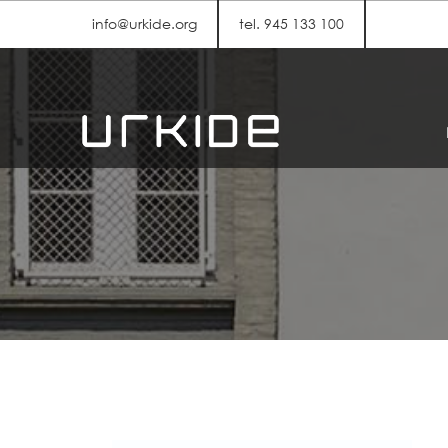
info@urkide.org
tel. 945 133 100