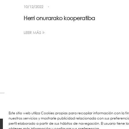
10/12/2022
Herri onurarako kooperatiba
LEER MÁS
Este sitio web utiliza Cookies propias para recopilar información con la f
nuestros servicios y mostrarle publicidad relacionada con sus preferenci
perfil elaborado a partir de sus hábitos de navegación. El usuario tiene la
© 2026 Colegio URKIDE Ikastetxea, School.
Políti
obtener más información y configurar sus preferencias.