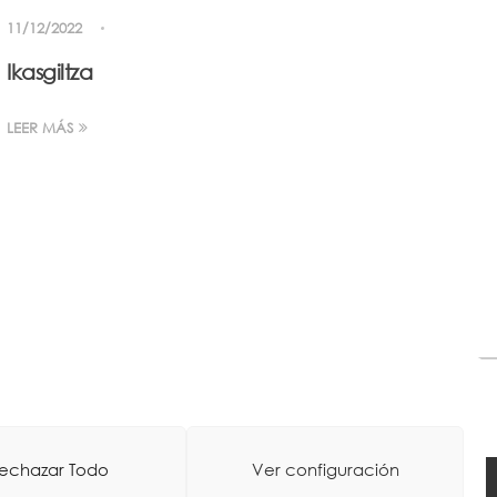
11/12/2022
Ikasgiltza
LEER MÁS
echazar Todo
Ver configuración
tico
-
Diseño Web: La Consulta Creativa