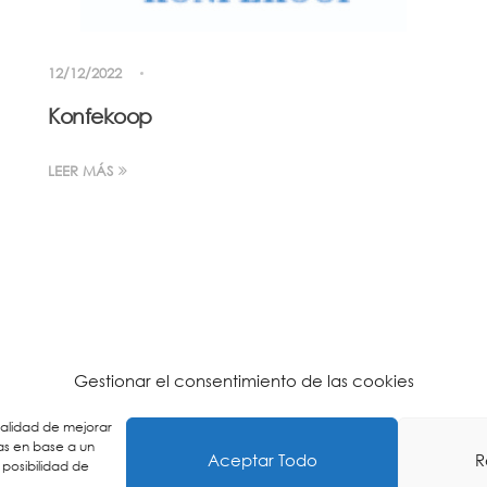
12/12/2022
Konfekoop
LEER MÁS
Gestionar el consentimiento de las cookies
inalidad de mejorar
as en base a un
Aceptar Todo
R
 posibilidad de
ca de Cookies
-
Política de Privacidad
-
Aviso Legal
-
Buzón É