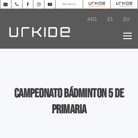
KIROL ARROPA
ING
ES
EU
Campeonato bádminton 5 de
Primaria