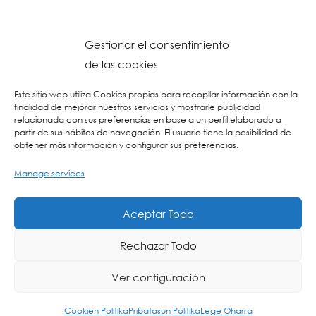
Gestionar el consentimiento
de las cookies
Este sitio web utiliza Cookies propias para recopilar información con la
finalidad de mejorar nuestros servicios y mostrarle publicidad
relacionada con sus preferencias en base a un perfil elaborado a
partir de sus hábitos de navegación. El usuario tiene la posibilidad de
obtener más información y configurar sus preferencias.
Manage services
© 2023 Colegio URKIDE Ikastetxea, School.
Cookien Politika
-
Pribatasun Politika
-
Lege Oharra
-
Postontzi Etikoa
-
Web
Aceptar Todo
Diseinua: La Consulta Creativa
Rechazar Todo
Ver configuración
ING
ES
EU
Cookien Politika
Pribatasun Politika
Lege Oharra