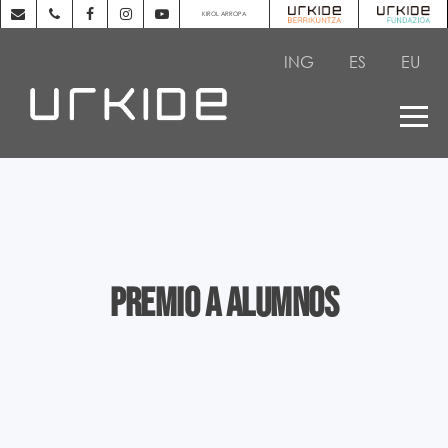
KIROL ARROPA
ING
ES
EU
Premio a alumnos