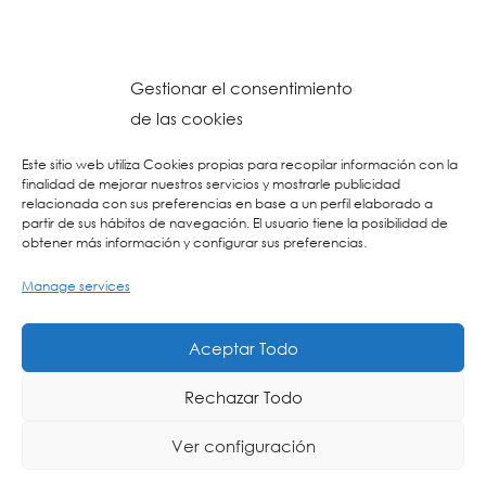
Gestionar el consentimiento
de las cookies
Este sitio web utiliza Cookies propias para recopilar información con la
finalidad de mejorar nuestros servicios y mostrarle publicidad
relacionada con sus preferencias en base a un perfil elaborado a
partir de sus hábitos de navegación. El usuario tiene la posibilidad de
obtener más información y configurar sus preferencias.
Manage services
© 2023 Colegio URKIDE Ikastetxea, School.
Cookien Politika
-
Pribatasun Politika
-
Lege Oharra
-
Postontzi Etikoa
-
Web
Aceptar Todo
Diseinua: La Consulta Creativa
Rechazar Todo
Ver configuración
ING
ES
EU