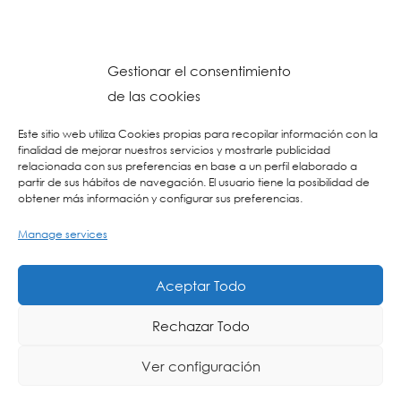
Gestionar el consentimiento
de las cookies
Este sitio web utiliza Cookies propias para recopilar información con la
finalidad de mejorar nuestros servicios y mostrarle publicidad
relacionada con sus preferencias en base a un perfil elaborado a
partir de sus hábitos de navegación. El usuario tiene la posibilidad de
obtener más información y configurar sus preferencias.
Manage services
© 2023 Colegio URKIDE Ikastetxea, School.
Cookien Politika
-
Pribatasun Politika
-
Lege Oharra
-
Postontzi Etikoa
-
Web
Aceptar Todo
Diseinua: La Consulta Creativa
Rechazar Todo
Ver configuración
EU