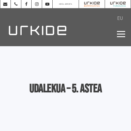
KIROL ARROPA
EU
Udalekua – 5. astea