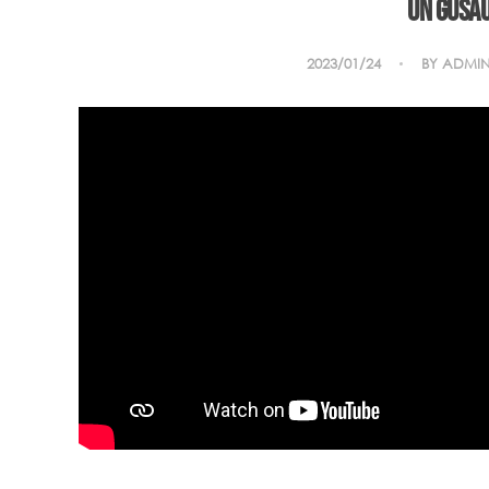
Un gusau
2023/01/24
BY
ADMI