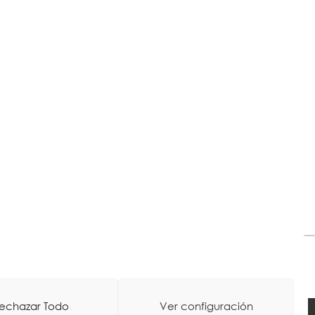
echazar Todo
Ver configuración
oa
-
Web Diseinua: La Consulta Creativa