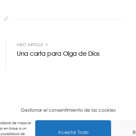
NEXT ARTICLE
Una carta para Olga de Dios
Gestionar el consentimiento de las cookies
inalidad de mejorar
as en base a un
Aceptar Todo
R
 posibilidad de
n Politika
-
Pribatasun Politika
-
Lege Oharra
-
Postontzi Etik