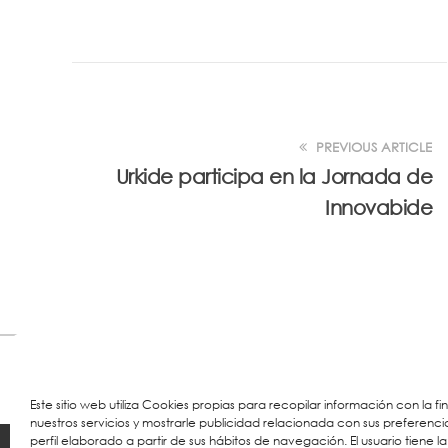
PREVIOUS ARTICLE
Urkide participa en la Jornada de
Innovabide
Este sitio web utiliza Cookies propias para recopilar información con la f
nuestros servicios y mostrarle publicidad relacionada con sus preferenci
perfil elaborado a partir de sus hábitos de navegación. El usuario tiene la
© 2023 Colegio URKIDE Ikastetxea, School.
Cookie