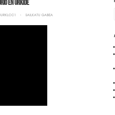
rio en Urkide
NURKLCC1
SAILKATU GABEA