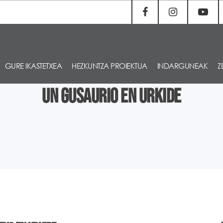
GURE IKASTETXEA
HEZKUNTZA PROIEKTUA
INDARGUNEAK
Z
Un gusaurio en Urkide