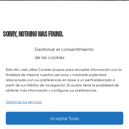
Sorry, nothing was found.
Gestionar el consentimiento
de las cookies
Este sitio web utiliza Cookies propias para recopilar información con la
finalidad de mejorar nuestros servicios y mostrarle publicidad
relacionada con sus preferencias en base a un perfil elaborado a
partir de sus hábitos de navegación. El usuario tiene la posibilidad de
obtener más información y configurar sus preferencias.
Gestionar los servicios
© 2026 Colegio URKIDE Ikastetxea, School.
Política de Cookies
-
Política de Privacidad
-
Aviso Legal
-
Buzón Ético
-
Diseño Web:
Aceptar Todo
La Consulta Creativa