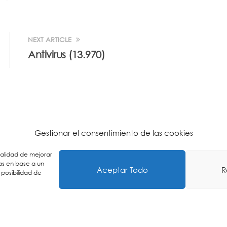
NEXT ARTICLE
Antivirus (13.970)
Gestionar el consentimiento de las cookies
inalidad de mejorar
as en base a un
Aceptar Todo
R
 posibilidad de
n Politika
-
Pribatasun Politika
-
Lege Oharra
-
Postontzi Etik
ING
ES
EU