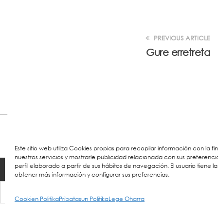
PREVIOUS ARTICLE
Gure erretreta
Este sitio web utiliza Cookies propias para recopilar información con la f
nuestros servicios y mostrarle publicidad relacionada con sus preferenci
perfil elaborado a partir de sus hábitos de navegación. El usuario tiene la
© 2023 Colegio URKIDE Ikastetxea, School.
Cookie
obtener más información y configurar sus preferencias.
Cookien Politika
Pribatasun Politika
Lege Oharra