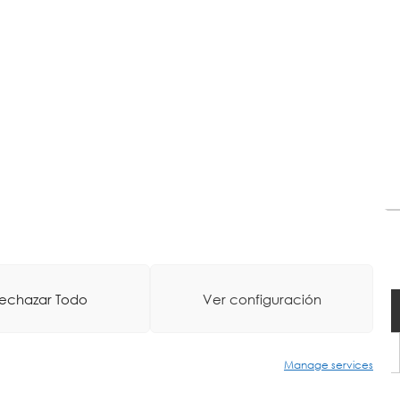
echazar Todo
Ver configuración
oa
-
Web Diseinua: La Consulta Creativa
Manage services