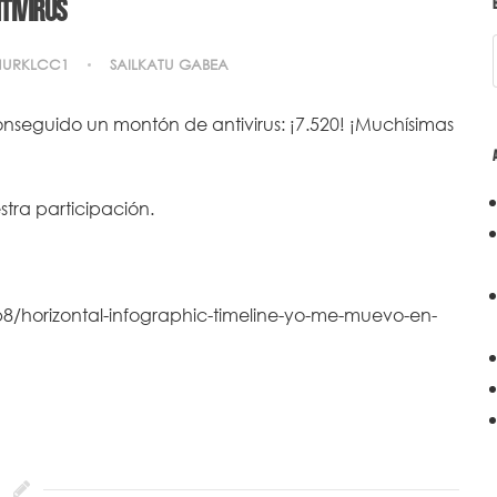
tivirus
NURKLCC1
SAILKATU GABEA
onseguido un montón de antivirus: ¡7.520! ¡Muchísimas
stra participación.
8/horizontal-infographic-timeline-yo-me-muevo-en-