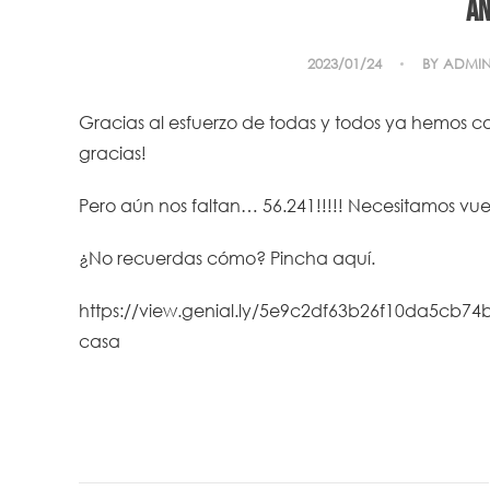
An
2023/01/24
BY
ADMI
Gracias al esfuerzo de todas y todos ya hemos c
gracias!
Pero aún nos faltan… 56.241!!!!! Necesitamos vue
¿No recuerdas cómo? Pincha aquí.
https://view.genial.ly/5e9c2df63b26f10da5cb74b
casa