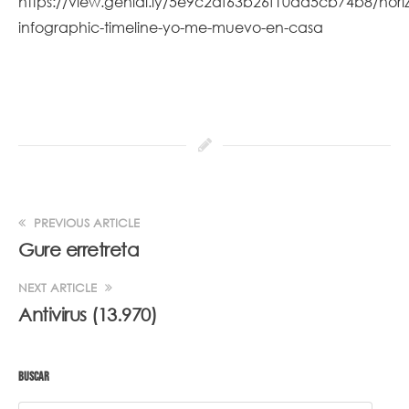
https://view.genial.ly/5e9c2df63b26f10da5cb74b8/horiz
infographic-timeline-yo-me-muevo-en-casa
PREVIOUS ARTICLE
Gure erretreta
NEXT ARTICLE
Antivirus (13.970)
BUSCAR