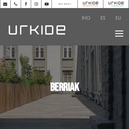
KIROL ARROPA
ING
ES
EU
BERRIAK