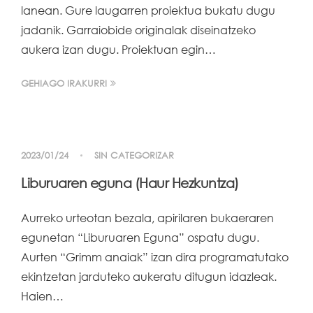
lanean. Gure laugarren proiektua bukatu dugu
jadanik. Garraiobide originalak diseinatzeko
aukera izan dugu. Proiektuan egin…
GEHIAGO IRAKURRI
2023/01/24
SIN CATEGORIZAR
Liburuaren eguna (Haur Hezkuntza)
Aurreko urteotan bezala, apirilaren bukaeraren
egunetan “Liburuaren Eguna” ospatu dugu.
Aurten “Grimm anaiak” izan dira programatutako
ekintzetan jarduteko aukeratu ditugun idazleak.
Haien…