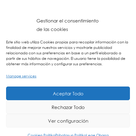
Gestionar el consentimiento
de las cookies
Este sitio web utiliza Cookies propias para recopilar información con la
finalidad de mejorar nuestros servicios y mostrarle publicidad
relacionada con sus preferencias en base a un perfil elaborado a
partir de sus hábitos de navegación. El usuario tiene la posibilidad de
obtener más información y configurar sus preferencias.
Manage services
© 2023 Colegio URKIDE Ikastetxea, School.
Cookien Politika
-
Pribatasun Politika
-
Lege Oharra
-
Postontzi Etikoa
-
Web
Aceptar Todo
Diseinua: La Consulta Creativa
Rechazar Todo
Ver configuración
ING
ES
EU
Cookien Politika
Pribatasun Politika
Lege Oharra