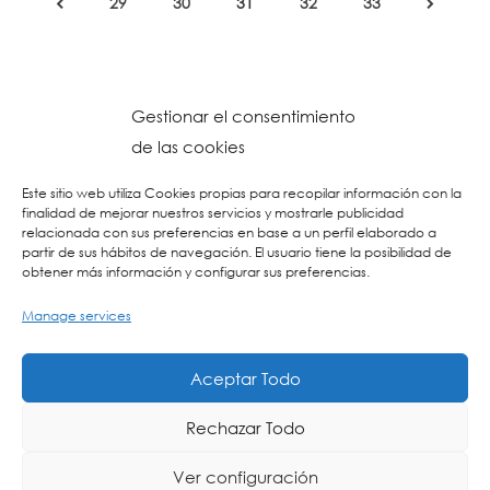
29
30
31
32
33
Gestionar el consentimiento
de las cookies
Este sitio web utiliza Cookies propias para recopilar información con la
finalidad de mejorar nuestros servicios y mostrarle publicidad
relacionada con sus preferencias en base a un perfil elaborado a
partir de sus hábitos de navegación. El usuario tiene la posibilidad de
obtener más información y configurar sus preferencias.
Manage services
© 2023 Colegio URKIDE Ikastetxea, School.
Cookien Politika
-
Pribatasun Politika
-
Lege Oharra
-
Postontzi Etikoa
-
Web
Aceptar Todo
Diseinua: La Consulta Creativa
Rechazar Todo
Ver configuración