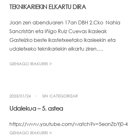
TEKNIKARIEKIN ELKARTU DIRA
Joan zen abenduaren 17an DBH 2.Cko Nahia
Sancristán eta Iñigo Ruiz Cuevas ikasleak
Gasteizko beste ikastetxeetako ikasleekin eta
udaletxeko teknikariekin elkartu ziren….
GEHIAGO IRAKURRI
2023/01/24
SIN CATEGORIZAR
Udalekua – 5. astea
https://www.youtube.com/watch?v=5eonZbYj0-4
GEHIAGO IRAKURRI