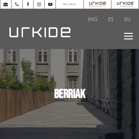
KIROL ARROPA
ING
ES
EU
BERRIAK