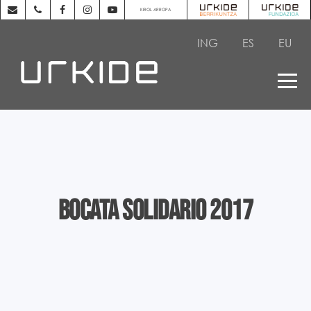
KIROL ARROPA
ING
ES
EU
Bocata Solidario 2017