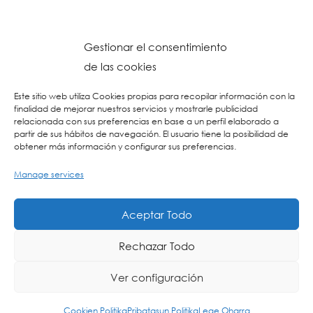
Gestionar el consentimiento
de las cookies
Este sitio web utiliza Cookies propias para recopilar información con la
finalidad de mejorar nuestros servicios y mostrarle publicidad
relacionada con sus preferencias en base a un perfil elaborado a
partir de sus hábitos de navegación. El usuario tiene la posibilidad de
obtener más información y configurar sus preferencias.
Manage services
© 2023 Colegio URKIDE Ikastetxea, School.
Cookien Politika
-
Pribatasun Politika
-
Lege Oharra
-
Postontzi Etikoa
-
Web
Aceptar Todo
Diseinua: La Consulta Creativa
Rechazar Todo
Ver configuración
EU
Cookien Politika
Pribatasun Politika
Lege Oharra