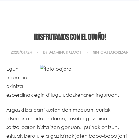
¡Disfrutamos con el otoño!
2023/01/24
BY
ADMINURKLCC1
SIN CATEGORIZAR
Egun
hauetan
ekintza
ezberdinak egin ditugu udazkenaren inguruan.
Argazki batean ikusten den moduan, euriak
atsedena hartu ondoren, Joseba gaztaina-
saltzailearen bisita izan genuen. Ipuinak entzun,
eskuak berotu eta gaztainak jaten bapo-bapo jarri