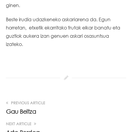
ginen.
Beste irudia udazkeneko askariarena da. Egun
horretan, etxetik ekarritako frutak elkar banatu eta
guztiok aukera izan genuen askari osasuntsua
izateko.
PREVIOUS ARTICLE
Gau Beltza
NEXT ARTICLE