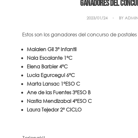
Ganadores del concur
2023/01/24
BY
ADMI
Estos son los ganadores del concurso de postale
Maialen Gil 3º Infantil
Naia Escalante 1ºC
Elena Barbier 4ºC
Lucia Egurcegui 6ºC
Marta Lansac 1ºESO C
Ane de las Fuentes 3ºESO B
Nastia Mendizabal 4ºESO C
Laura Tejedor 2º CICLO
Zorionak!!