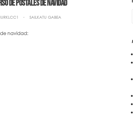
so de postales de Navidad
NURKLCC1
SAILKATU GABEA
s de navidad: