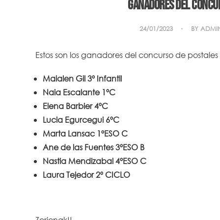
Ganadores del concur
24/01/2023
BY
ADMI
Estos son los ganadores del concurso de postale
Maialen Gil 3º Infantil
Naia Escalante 1ºC
Elena Barbier 4ºC
Lucia Egurcegui 6ºC
Marta Lansac 1ºESO C
Ane de las Fuentes 3ºESO B
Nastia Mendizabal 4ºESO C
Laura Tejedor 2º CICLO
Zorionak!!